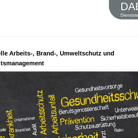
DA
Dienstst
lle Arbeits-, Brand-, Umweltschutz und
itsmanagement