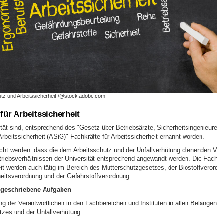
tz und Arbeitssicherheit /@stock.adobe.com
für Arbeitssicherheit
ität sind, entsprechend des "Gesetz über Betriebsärzte, Sicherheitsingenieur
Arbeitssicherheit (ASiG)" Fachkräfte für Arbeitssicherheit ernannt worden.
eicht werden, dass die dem Arbeitsschutz und der Unfallverhütung dienenden V
riebsverhältnissen der Universität entsprechend angewandt werden. Die Fachk
eit werden auch tätig im Bereich des Mutterschutzgesetzes, der Biostoffveror
heitsverordnung und der Gefahrstoffverordnung.
rgeschriebene Aufgaben
ng der Verantwortlichen in den Fachbereichen und Instituten in allen Belange
tzes und der Unfallverhütung.