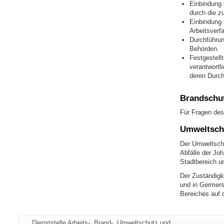
Einbindung 
durch die z
Einbindung 
Arbeitsverf
Durchführun
Behörden.
Festgestell
verantwortl
deren Durch
Brandschut
Für Fragen des
Umweltsch
Der Umweltschu
Abfälle der Jo
Stadtbereich u
Der Zuständigk
und in Germers
Bereiches auf 
Zusätzliche
Seiten-
Dienststelle Arbeits-, Brand-, Umweltschutz und