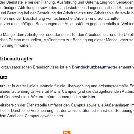
der Dienststelle bei der Planung, Ausführung und Unterhaltung von Gebäuden
uständigen Abteilungen sowie des Landesbetriebes Liegenschaft-und Baubetr
und Beratung bei der Gestaltung der Arbeitsplätze und Arbeitsabläufe sowie b
ahren und der Beschaffung von technischen Arbeits- und Schutzmitteln.
g von regelmäßigen Begehungen der Arbeitsstätten gegebenenfalls in Verbin
te Mängel dem Arbeitgeber oder der sonst für den Arbeitsschutz und die Unfal
ichen Person mitzuteilen, Maßnahmen zur Beseitigung dieser Mängel vorzusc
führung hinwirken.
zbeauftragter
 organisatorischen Brandschutzes ist ein
Brandschutzbeauftragter
ernannt 
utz
tz ist in erster Linie zuständig für die Überwachung und ordnungsgemäße En
hannes Gutenberg-Universität Mainz Campus (und die dazugehörenden Außen
nd Germersheim). Weitere Informationen finden sie
hier
.
eitsbereich der Dienststelle umfasst den Campus sowie alle Außenanlagen im
heim. Durch eine Vereinbarung mit der Universitätsmedizin ist die Betreuung 
dem Areal des Campus gewährleistet.
RSS